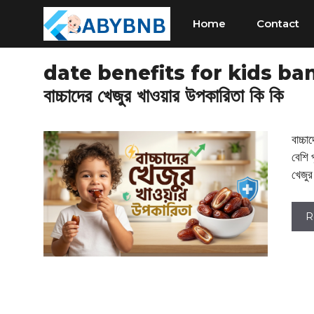
Skip
Home
Contact
to
content
date benefits for kids ba
বাচ্চাদের খেজুর খাওয়ার উপকারিতা কি কি
বাচ্চ
বেশি 
খেজুর
R