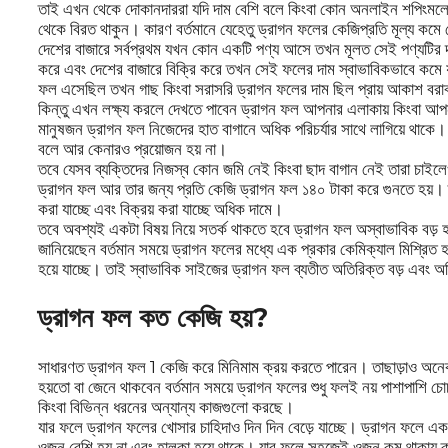
তাই এখন থেকে দোকানদাররা যদি দাম বেশি বলে কিংবা কোন অনলাইন শপিংমলে 
থেকে বিরত থাকুন। কারণ বর্তমানে যেহেতু ড্রাগন ফলের কেজিপ্রতি মূল্য কমে
দেশের বাজারে সর্বপ্রথম যখন কোন একটি পণ্য আসে তখন মূলত সেই পণ্যটির দ
করে এবং দেশের বাজারে বিক্রি করে তখন সেই ফলের দাম স্বাভাবিকভাবে কমে
ফল এসেছিল তখন গাছ কিংবা সরাসরি ড্রাগন ফলের দাম ছিল প্রায় আকাশ বর
কিন্তু এখন লক্ষ্য করলে দেখতে পাবেন ড্রাগন ফল আপনার এলাকায় কিংবা আ
মানুষজন ড্রাগন ফল নিজেদের হাত বাগানে অধিক পরিচর্যার সাথে লাগিয়ে থাকে। 
বলে আর কেনারও প্রয়োজন হয় না।
তবে যেসব ব্যক্তিদের নিজস্ব কোন জমি নেই কিংবা ছাদ বাগান নেই তারা চাইল
ড্রাগন ফল আর তার জন্য প্রতি কেজি ড্রাগন ফল ১৪০ টাকা করে গুনতে হয়। 
করা যাচ্ছে এবং বিক্রয় করা যাচ্ছে অধিক দামে।
তবে অবশ্যই একটা বিষয় নিয়ে সতর্ক থাকতে হবে ড্রাগন ফল অস্বাভাবিক বড় 
জানিয়েছেন বর্তমান সময়ে ড্রাগন ফলের মধ্যে এক প্রকার কেমিক্যাল মিশ্রিত
হয়ে যাচ্ছে। তাই স্বাভাবিক সাইজের ড্রাগন ফল ব্যতীত অতিরিক্ত বড় এবং অ
ড্রাগন ফল কত কেজি হয়?
সাধারণত ড্রাগন ফল 1 কেজি করে মিনিমাম ক্রয় করতে পারেন। তাছাড়াও অন
হয়তো বা জেনে থাকবেন বর্তমান সময়ে ড্রাগন ফলের শুধু ফলই নয় পাশাপাশি চ
কিংবা বিভিন্ন ধরনের অন্যান্য কাজগুলো করছে।
যার ফলে ড্রাগন ফলের খোসার চাহিদাও দিন দিন বেড়ে যাচ্ছে। ড্রাগন ফলে এ
ওজন বেশি হয় না এবং হালকা হয়ে থাকে। যার ফলে সহজেই ওজন কম থাকায় 