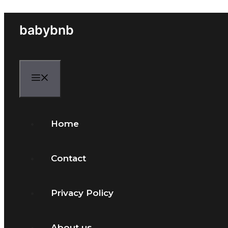
Skip
to
babybnb
content
Menu
Home
Contact
Privacy Policy
About us