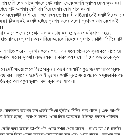
দাম বেশি লেখা থাকে তাহলে সেই জায়গা থেকে আপনি ড্রাগন ফোন ক্রয় করা
 গেছে তাই আপনার বেশি দাম দিয়ে কেনার কোন মানে হয় না।
াম অনেকটাই বেশি হয়। তবে যখন দেশের চাষী ভাইয়েরা সেই ফলটি নিজেরা চাষ
 যায়। ঠিক একই কাজটি ঘটেছে ড্রাগন ফলের সঙ্গে। প্রথমত যখন দেশে এই
াবর।
পনার আশে পাশের যে কোন এলাকায় চাষ করা হচ্ছে এবং অধিকাংশ শহরের
হাত বাগানের ড্রাগন ফল লাগিয়ে অনেকে নিজেদের ড্রাগনের চাহিদা মিটিয়ে নাই
েও লাগাতে পারে না ড্রাগন ফলের গাছ। এর ফলে তাদেরকে ক্রয় করে নিতে হয়
ড্রাগন ফলের ব্যবসা চলছে রমরমা। কারণ কম দামে চাষীদের কাছ থেকে ক্রয়
হলে সেটি খাওয়া থেকে বিরত থাকুন। কারণ রাজশাহীর ফুড গবেষণাগারের প্রধান
 হচ্ছে যার মাধ্যমে সহজেই সেই ড্রাগন ফলটি দ্রুত সময় অনেক অস্বাভাবিক বড়
তিরিক্ত কালারফুল ড্রাগন ফল ক্রয় করা যাবে না।
েক দোকানদার ড্রাগন ফল একটা কিংবা দুইটাও বিক্রি করে থাকে। এবং আপনি
োচা বিক্রি হচ্ছে। ড্রাগন ফলের খোসা দিয়ে অনেকেই বিভিন্ন ধরনের পাউডার
ক কেজি ক্রয় করলে আপনি পাঁচ থেকে দশটা পেয়ে যাবেন। সাধারণত এই ফলটির
ক্রয় করে নিতে পারেন অনেকগুলো ড্রাগন ফল এবং খেতে পারেন। ড্রাগন ফল