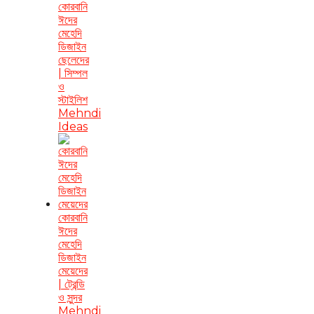
কোরবানি
ঈদের
মেহেদি
ডিজাইন
ছেলেদের
| সিম্পল
ও
স্টাইলিশ
Mehndi
Ideas
কোরবানি
ঈদের
মেহেদি
ডিজাইন
মেয়েদের
| ট্রেন্ডি
ও সুন্দর
Mehndi