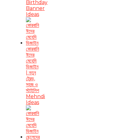
Birthday
Banner
Ideas
কোরবানি
ঈদের
মেহেদি
ডিজাইন
| নতুন
ট্রেন্ড,
সহজ ও
স্টাইলিশ
Mehndi
Ideas