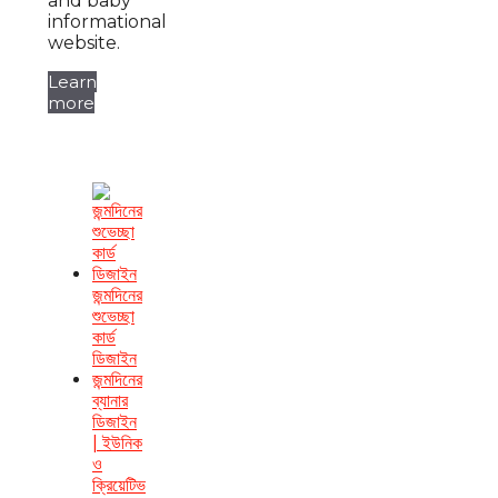
and baby
informational
website.
Learn
more
জন্মদিনের
শুভেচ্ছা
কার্ড
ডিজাইন
জন্মদিনের
ব্যানার
ডিজাইন
| ইউনিক
ও
ক্রিয়েটিভ