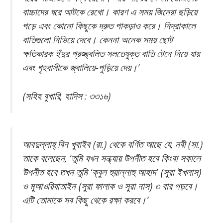
বাচ্চাদের ঘরে আটকে রেখো। কারণ এ সময় জিনেরা ছড়িয়ে
পড়ে এবং কোনো কিছুকে দ্রুত পাকড়াও করে। নিদ্রাকালে
বাতিগুলো নিভিয়ে দেবে। কেননা অনেক সময় ছোট
ক্ষতিকারক ইঁদুর প্রজ্জ্বলিত সলতেযুক্ত বাতি টেনে নিয়ে যায়
এবং গৃহবাসীকে জ্বালিয়ে-পুড়িয়ে দেয়।’
(সহিহ বুখারি, হাদিস : ৩৩১৬)
আবদুল্লাহ্‌ বিন খুবাইব (রা.) থেকে বর্ণিত আছে যে, নবী (সা.)
তাকে বলেছেন, ‘তুমি যখন সন্ধ্যায় উপনীত হবে কিংবা সকালে
উপনীত হবে তখন তুমি ‘ক্বুল হুয়াল্লাহু আহাদ’ (সুরা ইখলাস)
ও মুআওয়িযাতাইন (সুরা ফালাক ও সুরা নাস) ৩ বার পড়বে।
এটি তোমাকে সব কিছু থেকে রক্ষা করবে।’