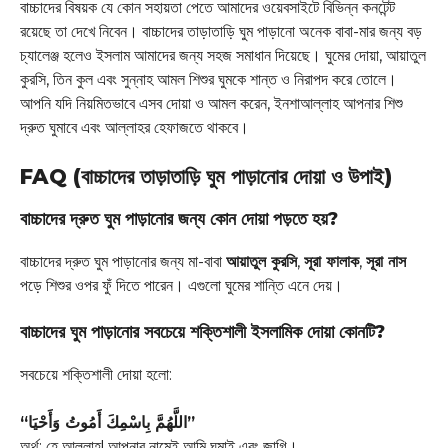
বাচ্চাদের বিষয়ক যে কোন সহায়তা পেতে আমাদের ওয়েবসাইটে বিভিন্ন কনটেন্ট
রয়েছে তা দেখে নিবেন। বাচ্চাদের তাড়াতাড়ি ঘুম পাড়ানো অনেক বাবা-মার জন্য বড়
চ্যালেঞ্জ হলেও ইসলাম আমাদের জন্য সহজ সমাধান দিয়েছে। ঘুমের দোয়া, আয়াতুল
কুরসি, তিন কুল এবং সুন্নাহ আমল শিশুর ঘুমকে শান্ত ও নিরাপদ করে তোলে।
আপনি যদি নিয়মিতভাবে এসব দোয়া ও আমল করেন, ইনশাআল্লাহ আপনার শিশু
দ্রুত ঘুমাবে এবং আল্লাহর হেফাজতে থাকবে।
FAQ (বাচ্চাদের তাড়াতাড়ি ঘুম পাড়ানোর দোয়া ও উপাই)
বাচ্চাদের দ্রুত ঘুম পাড়ানোর জন্য কোন দোয়া পড়তে হয়?
বাচ্চাদের দ্রুত ঘুম পাড়ানোর জন্য মা-বাবা
আয়াতুল কুরসি
,
সূরা ফালাক
,
সূরা নাস
পড়ে শিশুর ওপর ফুঁ দিতে পারেন। এগুলো ঘুমের শান্তি এনে দেয়।
বাচ্চাদের ঘুম পাড়ানোর সবচেয়ে শক্তিশালী ইসলামিক দোয়া কোনটি?
সবচেয়ে শক্তিশালী দোয়া হলো:
“اللَّهُمَّ بِاسْمِكَ أَمُوتُ وَأَحْيَا”
অর্থ: হে আল্লাহ! আপনার নামেই আমি ঘুমাই এবং জাগি।