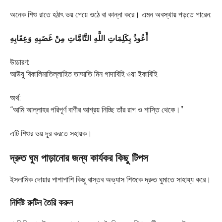
অনেক শিশু রাতে হঠাৎ ভয় পেয়ে ওঠে বা কান্না করে। এমন অবস্থায় পড়তে পারেন:
أَعُوذُ بِكَلِمَاتِ اللَّهِ التَّامَّاتِ مِنْ غَضَبِهِ وَعِقَابِهِ
উচ্চারণ:
আউযু বিকালিমাতিল্লাহিত তাম্মাতি মিন গাদাবিহি ওয়া ইকাবিহি
অর্থ:
“আমি আল্লাহর পরিপূর্ণ বাণীর আশ্রয় নিচ্ছি তাঁর রাগ ও শাস্তি থেকে।”
এটি শিশুর ভয় দূর করতে সহায়ক।
দ্রুত ঘুম পাড়ানোর জন্য কার্যকর কিছু টিপস
ইসলামিক দোয়ার পাশাপাশি কিছু বাস্তব অভ্যাস শিশুকে দ্রুত ঘুমাতে সাহায্য করে।
নির্দিষ্ট রুটিন তৈরি করুন