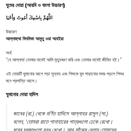
ঘুমের দোয়া (আরবি ও বাংলা উচ্চারণ)
اللَّهُمَّ بِاسْمِكَ أَمُوتُ وَأَحْيَا
উচ্চারণ:
আল্লাহুম্মা বিসমিকা আমুতু ওয়া আহইয়া
অর্থ:
“হে আল্লাহ! তোমার নামেই আমি মৃত্যুবরণ করি এবং তোমার নামেই জীবিত হই।”
এই দোয়াটি ঘুমানোর আগে পড়া সুন্নাহ এবং শিশুকে ঘুম পাড়ানোর সময় পড়লে শিশুর
মনে প্রশান্তি আসে।
ঘুমানোর দোয়া হাদিস
জাবের (রা.) থেকে বর্ণিত হাদিসে আল্লাহর রাসুল (সা.)
বলেন, ‘তোমরা রাতে পানাহারের পাত্রগুলো ঢেকে রেখো।
ঘরের দরজাগুলো বন্ধ রেখো। আর সাঁঝের বেলায় তোমাদের