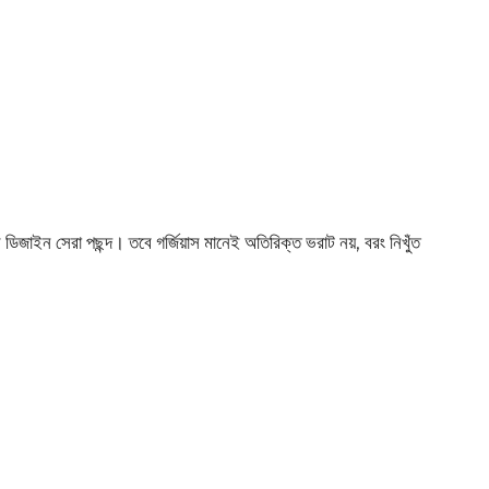
াস ডিজাইন সেরা পছন্দ। তবে গর্জিয়াস মানেই অতিরিক্ত ভরাট নয়, বরং নিখুঁত