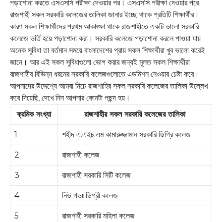
পড়াশোনা করতে এসএসসি পরীক্ষা দেওয়ার পর। এসএসসি পরীক্ষা দেওয়ার পরে
রাজশাহী সকল সরকারি কলেজের তালিকা জানার ইচ্ছে থাকে প্রতিটি শিক্ষার্থীর।
কারণ সকল শিক্ষার্থীদের প্রথম আকাঙ্ক্ষা থাকে রাজশাহীতে একটি ভালো সরকারি
কলেজে ভর্তি হয়ে পড়াশোনা করা। সরকারি কলেজে পড়াশোনা করলে পাওয়া যায়
অনেক সুবিধা তা বর্তমান সময়ে বাংলাদেশের প্রায় সকল শিক্ষার্থীরা খুব ভালো করেই
জানে। আর এই সকল সুবিধাগুলো ভোগ করার জন্যই মূলত সকল শিক্ষার্থীরা
রাজশাহীর বিভিন্ন ধরনের সরকারি কলেজগুলোতে এডমিশন নেওয়ার চেষ্টা করে।
আপনাদের উদ্দেশ্যে আমরা নিচে রাজশাহির সকল সরকারি কলেজের তালিকা উল্লেখ
করে দিয়েছি, দেখে নিন আপনার কোনটা পছন্দ হয়।
ক্রমিক সংখ্যা
রাজশাহীর সকল সরকারি কলেজের তালিকা
1
শহীদ এ.এইচ.এম কামারুজ্জামান সরকারি ডিগ্রি কলেজ
2
রাজশাহী কলেজ
3
রাজশাহী সরকারি সিটি কলেজ
4
নিউ গভঃ ডিগ্রী কলেজ
5
রাজশাহী সরকারি মহিলা কলেজ