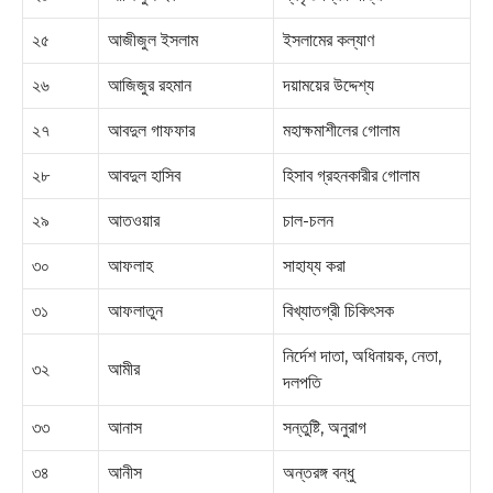
২৫
আজীজুল ইসলাম
ইসলামের কল্যাণ
২৬
আজিজুর রহমান
দয়াময়ের উদ্দেশ্য
২৭
আবদুল গাফফার
মহাক্ষমাশীলের গোলাম
২৮
আবদুল হাসিব
হিসাব গ্রহনকারীর গোলাম
২৯
আতওয়ার
চাল-চলন
৩০
আফলাহ
সাহায্য করা
৩১
আফলাতুন
বিখ্যাতগ্রী চিকিৎসক
নির্দেশ দাতা, অধিনায়ক, নেতা,
৩২
আমীর
দলপতি
৩৩
আনাস
সন্তুষ্টি, অনুরাগ
৩৪
আনীস
অন্তরঙ্গ বন্ধু