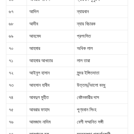
৬৭
আদিল
ন্যায়বান
৬৮
আদীব
ন্যায় বিচারক
৬৯
আহমেদ
প্রশংসিত
৭০
আহমার
অধিক লাল
৭১
আহমার আখতার
লাল তারা
৭২
আইনুল হাসান
সুন্দর ইঙ্গিতদাতা
৭৩
আহসান হাবীব
উত্তম//ভালো বন্ধু
৭৪
আবদুল মুহীত
বেষ্টনকারীর দাস
৭৫
আবরার ফাহাদ
পুণ্যবান সিংহ
৭৬
আমজাদ নাদিম
বেশী সম্মানিত সঙ্গী