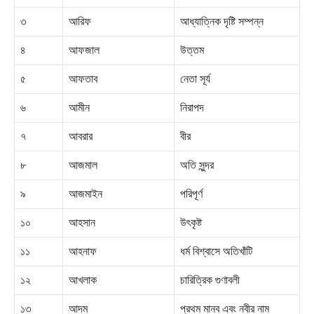
৩
আরিফ
আধ্যাত্নিক দৃষ্টি সম্পন্ন
৪
আফজাল
উত্তম
৫
আফতাব
নেতা সূর্য
৬
আমীন
নিরাপদ
৭
আবরার
বীর
৮
আজমাল
অতি সুন্দর
৯
আজমাইন
পরিপূর্ণ
১০
আহসান
উৎকৃষ্ট
১১
আহনাফ
ধর্ম বিশ্বাসে অতিখাঁটি
১২
আখলাক
চারিত্রিক গুণাবলী
১৩
আদম
প্রথম মানব এবং নবীর নাম