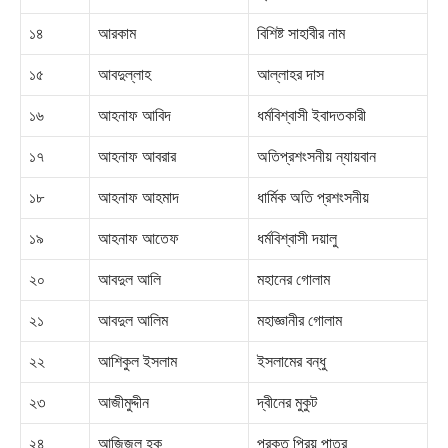
১৪
আরকাম
বিশিষ্ট সাহাবীর নাম
১৫
আবদুল্লাহ
আল্লাহর দাস
১৬
আহনাফ আবিদ
ধর্মবিশ্বাসী ইবাদতকারী
১৭
আহনাফ আবরার
অতিপ্রশংসনীয় ন্যায়বান
১৮
আহনাফ আহমাদ
ধার্মিক অতি প্রশংসনীয়
১৯
আহনাফ আতেফ
ধর্মবিশ্বাসী দয়ালু
২০
আবদুল আলি
মহানের গোলাম
২১
আবদুল আলিম
মহাজ্ঞানীর গোলাম
২২
আশিকুল ইসলাম
ইসলামের বন্ধু
২৩
আজীমুদ্দীন
দ্বীনের মুকুট
২৪
আজিজুল হক
প্রকৃত প্রিয় পাত্র