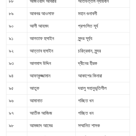
৮৮
আজওয়াদ আবরার
অতিউত্তম ন্যায়বান
৮৯
আকবর আওসাফ
মহান গুনাবলী
৯০
আলী আহমদ
প্রশংসিত সূর্য
৯১
আলতাফ হুসাইন
সুন্দর সূর্য্য
৯২
আত্তাব হুসাইন
চরিত্রবান, সুন্দর
৯৩
আলমাস উদ্দিন
দ্বীনের হীরক
৯৪
আফাকুজ্জামান
আকাশের কিনারা
৯৫
আতুফ
দয়ালু সহানুভূতিশীল
৯৬
আমানাত
গচ্ছিত ধন
৯৭
আতীক আজিজ
গচ্ছিত ধন
৯৮
আমজাদ আমের
সম্মানিত শাসক