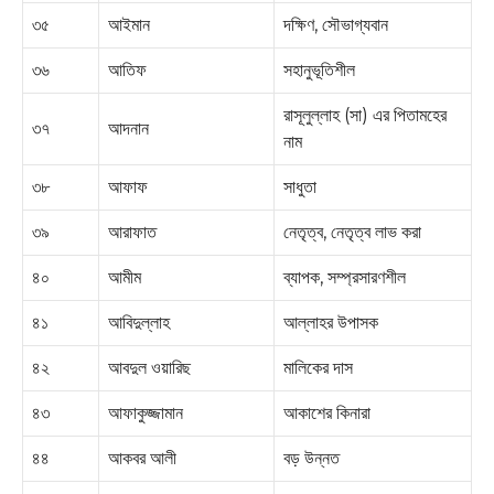
৩৫
আইমান
দক্ষিণ, সৌভাগ্যবান
৩৬
আতিফ
সহানুভূতিশীল
রাসূলুল্লাহ (সা) এর পিতামহের
৩৭
আদনান
নাম
৩৮
আফাফ
সাধুতা
৩৯
আরাফাত
নেতৃত্ব, নেতৃত্ব লাভ করা
৪০
আমীম
ব্যাপক, সম্প্রসারণশীল
৪১
আবিদুল্লাহ
আল্লাহর উপাসক
৪২
আবদুল ওয়ারিছ
মালিকের দাস
৪৩
আফাকুজ্জামান
আকাশের কিনারা
৪৪
আকবর আলী
বড় উন্নত