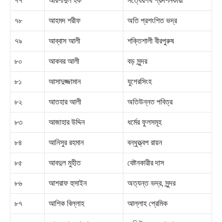
৭৭
আরশাদুল হক
সত্যেরপথ প্রদর্শনকারী
৭৮
আহমদ শরীফ
অতি প্রশংশিত ভদ্র
৭৯
আব্বাস আলী
শক্তিশালী বীরপুরুষ
৮০
আকবর আলী
বড় সুন্দর
৮১
আসাদুজ্জামান
যুগেরসিংহ
৮২
আতহার আলী
অতিউন্নত পবিত্র
৮৩
আজাহার উদ্দিন
ধর্মের ফুলসমূহ
৮৪
আনিসুর রহমান
বন্ধুত্ত্বপ রায়ন
৮৫
আবদুল মুহীত
বেষ্টনকারীর দাস
৮৬
আশরাফ হুসাইন
অত্যন্ত ভদ্র, সুন্দর
৮৭
আশিক বিল্লাহ
আল্লাহ প্রেমিক