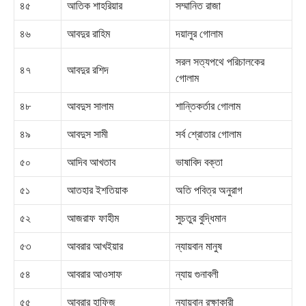
৪৫
আতিক শাহরিয়ার
সম্মানিত রাজা
৪৬
আবদুর রাহিম
দয়ালুর গোলাম
সরল সত্যপথে পরিচালকের
৪৭
আবদুর রশিদ
গোলাম
৪৮
আবদুস সালাম
শান্তিকর্তার গোলাম
৪৯
আবদুস সামী
সর্ব শ্রোতার গোলাম
৫০
আদিব আখতাব
ভাষাবিদ বক্তা
৫১
আতহার ইশতিয়াক
অতি পবিত্র অনুরাগ
৫২
আজরাফ ফাহীম
সুচতুর বুদ্ধিমান
৫৩
আবরার আখইয়ার
ন্যায়বান মানুষ
৫৪
আবরার আওসাফ
ন্যায় গুনাবলী
৫৫
আবরার হাফিজ
ন্যায়বান রক্ষাকারী