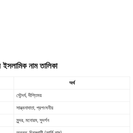
র ইসলামিক নাম তালিকা
অর্থ
সৌন্দর্য, দীপ্তিময়
সান্ত্বনাদাতা, প্রশংসনীয়
সুন্দর, মনোরম, সুদর্শন
অনন্ত, চিরস্থায়ী (ফার্সি নাম)