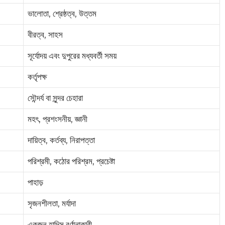
ভালোতা, শ্রেষ্ঠত্ব, উত্তম
বীরত্ব, সাহস
সূর্যোদয় এবং দুপুরের মধ্যবর্তী সময়
কর্তৃপক্ষ
সৌন্দর্য বা সুন্দর চেহারা
মহৎ, প্রশংসনীয়, জ্ঞানী
দায়িত্ব, কর্তব্য, নিরাপত্তা
পরিশ্রমী, কঠোর পরিশ্রম, প্রচেষ্টা
পাহাড়
সৃজনশীলতা, মর্যাদা
একজন হাদিস বর্ণানাকারী