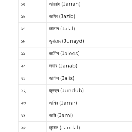
১৫
জাররাহ (Jarrah)
১৬
জাযিব (Jazib)
১৭
জালাল (Jalal)
১৮
জুনায়েদ (Junayd)
১৯
জালীস (Jalees)
২০
জনাব (Janab)
২১
জালিস (Jalis)
২২
জুনদুব (Jundub)
২৩
জামির (Jamir)
২৪
জামি (Jami)
২৫
জান্দাল (Jandal)