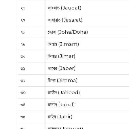
২৬
জাওদাত (Jaudat)
২৭
জাসারাত (Jasarat)
২৮
জোহা (Joha/Doha)
২৯
জিমাম (Jimam)
৩০
জিমার (Jimar)
৩১
জাবের (Jaber)
৩২
জিম্মা (Jimma)
৩৩
জাহীদ (Jaheed)
৩৪
জাবাল (Jabal)
৩৫
জহির (Jahir)
৩৬
জামরুদ (Jamrud)