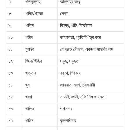
৭
খলিলুল্লাহ
আল্লাহর বন্ধু
৮
খাদিম/খাদেম
সেবক
৯
খালিস
বিশুদ্ধ, খাঁটি, নির্ভেজাল
১০
খতীব
ভাষণদাতা, প্রতিনিধিত্ব করে
১১
খুবাইব
যে দ্রুত দৌড়ায়, একজন সাহাবীর নাম
১২
খিদর/খিজির
সবুজ, সবুজতা
১৩
খাত্তাব
বক্তা, স্পিকার
১৪
খুলদ
জান্নাত, স্বর্গ, চিরস্থায়ী
১৫
খাজা
সম্মানী, জ্ঞানী, সূফি শিক্ষক, নেতা
১৬
খালিজ
উপসাগর
১৭
খামিস
বৃহস্পতিবার