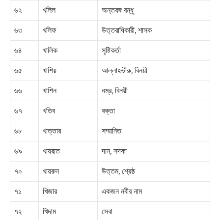
৬২
খলিল
অন্তরঙ্গ বন্ধু
৬৩
খলিফ
উত্তরাধিকারী, শাসক
৬৪
খালিক
সৃষ্টিকর্তা
৬৫
খাশিয়
আল্লাহভীরু, বিনয়ী
৬৬
খাশিন
নম্র, বিনয়ী
৬৭
খতিব
বক্তা
৬৮
খাত্তার
সম্মানিত
৬৯
খায়রাত
দান, সদকা
৭০
খায়রুন
উত্তম, শ্রেষ্ঠ
৭১
খিজার
একজন নবীর নাম
৭২
খিদাম
সেবা