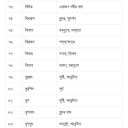
৭৩
খিদির
একজন নবীর নাম
৭৪
খিদরাশ
সুন্দর, সুদর্শন
৭৫
খিলাল
বন্ধুত্ব, সখ্যতা
৭৬
খিরমান
শস্যক্ষেত্র
৭৭
খিসার
গণনা, হিসাব
৭৮
খিতাব
ভাষণ, বক্তৃতা
৭৯
খুররম
সুখী, আনন্দিত
৮০
খুরশিদ
সূর্য
৮১
খুশ
সুখী, আনন্দিত
৮২
খুশনাম
সুন্দর নাম
৮৩
খুশনুদ
সন্তুষ্ট, আনন্দিত