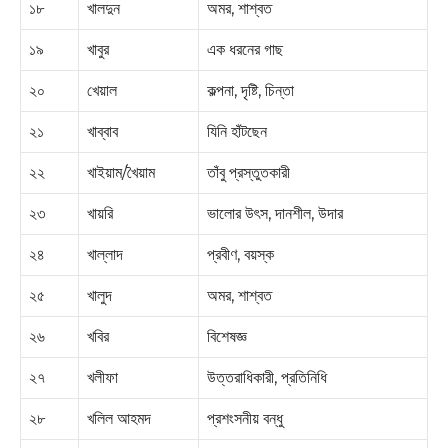
১৮
খালদুন
অমর, শাশ্বত
১৯
খাবুর
এক ধরনের গাছ
২০
খেয়াল
কল্পনা, দৃষ্টি, চিন্তা
২১
খাব্বাব
যিনি হাঁটছেন
২২
খাইয়াম/খৈয়াম
তাঁবু প্রস্তুতকারী
২৩
খায়রি
ভালোর উৎস, দানশীল, উদার
২৪
খাল্লাদ
প্রবীণ, বয়স্ক
২৫
খালুদ
অমর, শাশ্বত
২৬
খবির
বিশেষজ্ঞ
২৭
খলীফা
উত্তরাধিকারী, প্রতিনিধি
২৮
খলিল আহমদ
প্রশংসনীয় বন্ধু