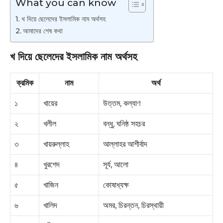
What you can know
খ দিয়ে ছেলেদের ইসলামিক নাম অর্থসহ
আমাদের শেষ কথা
খ দিয়ে ছেলেদের ইসলামিক নাম অর্থসহ
ক্রমিক
নাম
অর্থ
১
খায়ের
উত্তম, কল্যাণ
২
খলীল
বন্ধু, ঘনিষ্ঠ সহচর
৩
খায়রুল্লাহ
আল্লাহর আশীর্বাদ
৪
খুরশেদ
সূর্য, আলো
৫
খাজিন
কোষাধ্যক্ষ
৬
খালিদ
অমর, চিরন্তন, চিরস্থায়ী