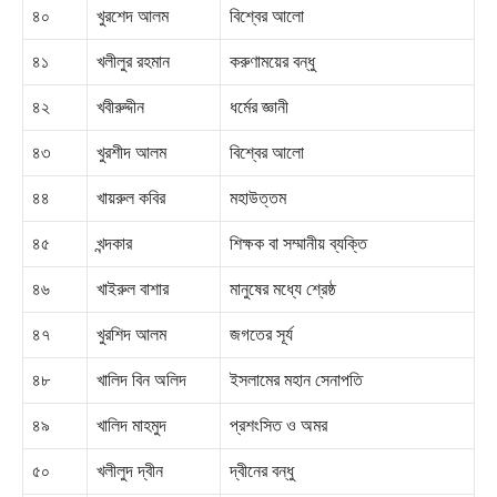
৪০
খুরশেদ আলম
বিশ্বের আলো
৪১
খলীলুর রহমান
করুণাময়ের বন্ধু
৪২
খবীরুদ্দীন
ধর্মের জ্ঞানী
৪৩
খুরশীদ আলম
বিশ্বের আলো
৪৪
খায়রুল কবির
মহাউত্তম
৪৫
খন্দকার
শিক্ষক বা সম্মানীয় ব্যক্তি
৪৬
খাইরুল বাশার
মানুষের মধ্যে শ্রেষ্ঠ
৪৭
খুরশিদ আলম
জগতের সূর্য
৪৮
খালিদ বিন অলিদ
ইসলামের মহান সেনাপতি
৪৯
খালিদ মাহমুদ
প্রশংসিত ও অমর
৫০
খলীলুদ দ্বীন
দ্বীনের বন্ধু