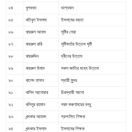
৮৪
খুশবখত
ভাগ্যবান
৮৫
খতিবুল ইসলাম
ইসলামের বক্তা
৮৬
খায়রুল আনাম
সৃষ্টির সেরা
৮৭
খায়রুল বারি
সৃষ্টিকর্তার উত্তম সৃষ্টি
৮৮
খায়রুদ্দিন
দ্বীনের উত্তম
৮৯
খায়রুল উমাম
সকল জাতির মধ্যে উত্তম
৯০
খালেদ হাসান
স্থায়ী সুন্দর
৯১
খালিদ আনোয়ার
চিরস্থায়ী আলো
৯২
খলিলুর রহমান
পরম করুণাময়ের বন্ধু
৯৩
খন্দকার আহমদ
প্রশংসিত শিক্ষক
৯৪
খন্দকার ইসলাম
ইসলামের শিক্ষক