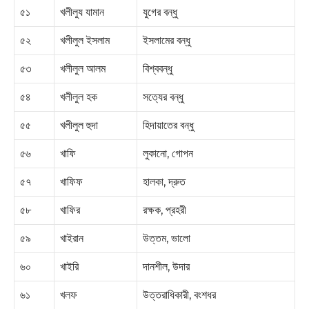
৫১
খলীলুয যামান
যুগের বন্ধু
৫২
খলীলুল ইসলাম
ইসলামের বন্ধু
৫৩
খলীলুল আলম
বিশ্ববন্ধু
৫৪
খলীলুল হক
সত্যের বন্ধু
৫৫
খলীলুল হুদা
হিদায়াতের বন্ধু
৫৬
খাফি
লুকানো, গোপন
৫৭
খাফিফ
হালকা, দ্রুত
৫৮
খাফির
রক্ষক, প্রহরী
৫৯
খাইরান
উত্তম, ভালো
৬০
খাইরি
দানশীল, উদার
৬১
খলফ
উত্তরাধিকারী, বংশধর