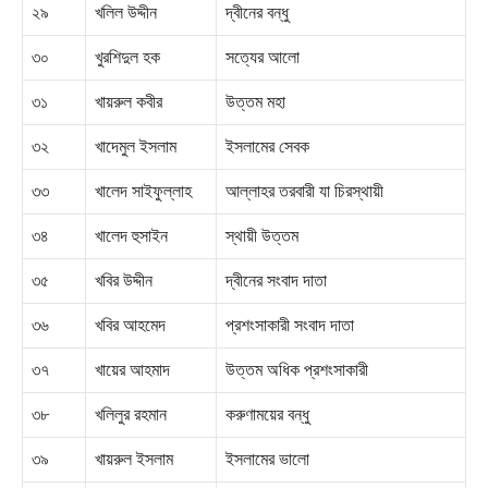
২৯
খলিল উদ্দীন
দ্বীনের বন্ধু
৩০
খুরশিদুল হক
সত্যের আলো
৩১
খায়রুল কবীর
উত্তম মহা
৩২
খাদেমুল ইসলাম
ইসলামের সেবক
৩৩
খালেদ সাইফুল্লাহ
আল্লাহর তরবারী যা চিরস্থায়ী
৩৪
খালেদ হুসাইন
স্থায়ী উত্তম
৩৫
খবির উদ্দীন
দ্বীনের সংবাদ দাতা
৩৬
খবির আহমেদ
প্রশংসাকারী সংবাদ দাতা
৩৭
খায়ের আহমাদ
উত্তম অধিক প্রশংসাকারী
৩৮
খলিলুর রহমান
করুণাময়ের বন্ধু
৩৯
খায়রুল ইসলাম
ইসলামের ভালো